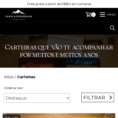
Frete grátis a partir de R$180 em compras
MENU
0
Início
/
Carteiras
Ordenar por
FILTRAR
20
%
OFF